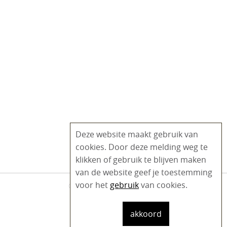
Deze website maakt gebruik van
cookies. Door deze melding weg te
klikken of gebruik te blijven maken
van de website geef je toestemming
voor het
gebruik
van cookies.
© 2020 - 2026 Fysio Plein West
Disclaimer
akkoord
Website:
Voorloper.com
Ontwerp:
MVDP