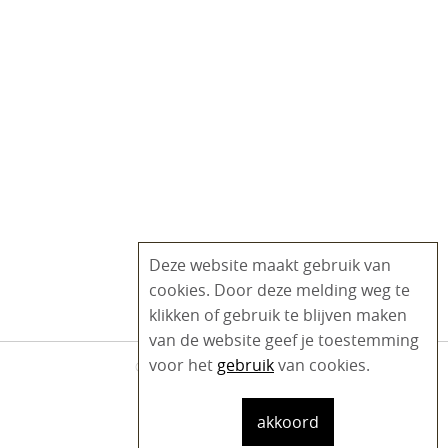
Deze website maakt gebruik van
cookies. Door deze melding weg te
klikken of gebruik te blijven maken
van de website geef je toestemming
voor het
gebruik
van cookies.
© 2020 - 2026 Fysio Plein West
Disclaimer
akkoord
Website:
Voorloper.com
Ontwerp:
MVDP