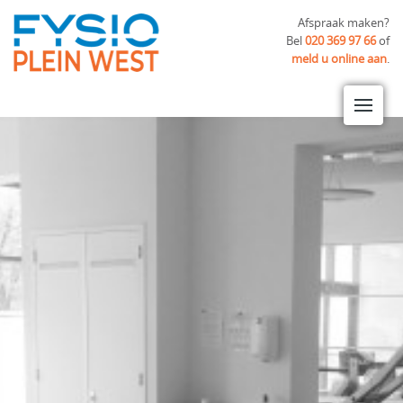
Afspraak maken?
Bel
020 369 97 66
of
meld u online aan
.